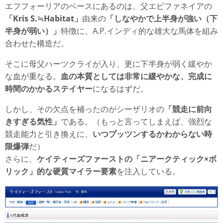
エフフォーリアのベースにあるのは、父エピファネイアの
「Kris S.≒Habitat」
由来の
「しなやかで上半身が強い（下
半身が弱い）」
特徴に、A.P.インディ的な雄大な馬体を組み
合わせた構造だ。
そこに母父ハーツクライが入り、更に下半身が弱く緩やか
な血が重なる。
血の本質としては非常に緩やかな、完成に
時間のかかるステイヤー
になるはずだ。
しかし、その欠点を補ったのがシーザリオの
「競走に前向
きすぎる気性」
である。（もっと言ってしまえば、強烈な
競走能力と引き換えに、
いつプッツンするかわからない時
限爆弾
だ）
さらに、
ケイティーズファーストの「ニアークティック×ボ
リック」的な硬質マイラー要素
を注入している。