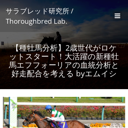
サラブレッド研究所 /
Thoroughbred Lab.
【種牡馬分析】2歳世代がロケ
ットスタート！大活躍の新種牡
馬エフフォーリアの血統分析と
好走配合を考える byエムイシ