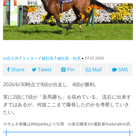
/
/
/
07.01.2026
M石土井
ライター
種牡馬
種牡馬・牝系
Share
Tweet
Pin
Mail
SMS
2026/6/30時点で9頭が出走し、4頭が勝利。
実に2頭に1頭が「新馬勝ち」を収めている。 流石に出来す
ぎではあるが、何故ここまで爆発したのかを考察していき
たい。
※サムネ画像はWikipediaより引用 cc表示継承3.0 撮影者Nadaraikon氏