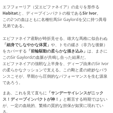
エフフォーリア（父エピファネイア）の走りを形作る
Habitat
と、ディープインパクトの核である
Sir Ivor
。
この2つの血はともに名種牡馬Sir Gaylordを父に持つ異母
兄弟である。
エピファネイア産駒が時折見せる、雄大な馬格に似合わぬ
「細身でしなやかな体質」
や、トモの緩さ（非力な後躯）
をカバーする
「前輪駆動の柔らかな掻き込み」
は、まさに
このSir Gaylordの血脈が共鳴し合った結果だ。
エピファネイアの強靭な上半身を、ディープ由来のSir Ivor
の柔らかなクッションで支える。この剛と柔の絶妙なバラ
ンスこそが、早期から圧倒的なパフォーマンスを生む源泉
であろう。
まあ、これを見て直ちに
「サンデーサイレンスがニック
ス！ディープインパクトが神！」
と断言する時期ではない
が、一定の血統的、繁殖の質的な担保が如実に現れてい
る。