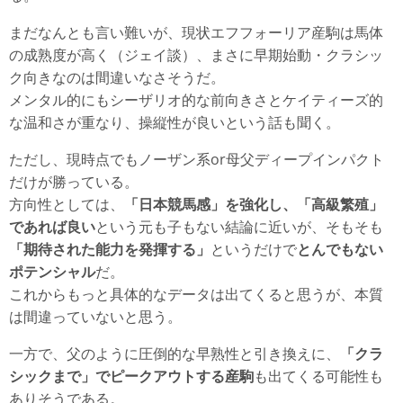
まだなんとも言い難いが、現状エフフォーリア産駒は馬体
の成熟度が高く（ジェイ談）、まさに早期始動・クラシッ
ク向きなのは間違いなさそうだ。
メンタル的にもシーザリオ的な前向きさとケイティーズ的
な温和さが重なり、操縦性が良いという話も聞く。
ただし、現時点でもノーザン系or母父ディープインパクト
だけが勝っている。
方向性としては、
「日本競馬感」を強化し、「高級繁殖」
であれば良い
という元も子もない結論に近いが、そもそも
「期待された能力を発揮する」
というだけで
とんでもない
ポテンシャル
だ。
これからもっと具体的なデータは出てくると思うが、本質
は間違っていないと思う。
一方で、父のように圧倒的な早熟性と引き換えに、
「クラ
シックまで」でピークアウトする産駒
も出てくる可能性も
ありそうである。