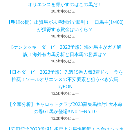
オリエンスを脅かすのはこの馬だ！
20.7k件のビュー
【明細公開】出資馬が未勝利戦で勝利！一口馬主(1/400)
が獲得する賞金はいくら？
18.7k件のビュー
【ケンタッキーダービー2023予想】海外馬主がガチ解
説！海外有力馬分析と日本馬の勝算は？
16.5k件のビュー
【日本ダービー2023予想】先週15番人気3着ドゥーラを
推奨！ソールオリエンスの不安要素と狙うべき穴馬
byPON
13.5k件のビュー
【全頭分析】キャロットクラブ2023募集馬検討!!大本命
の母G1馬が登場!! No.1~No.10
12.2k件のビュー
【安田記念2023予想】想定より馬場回復！本命はシュネ