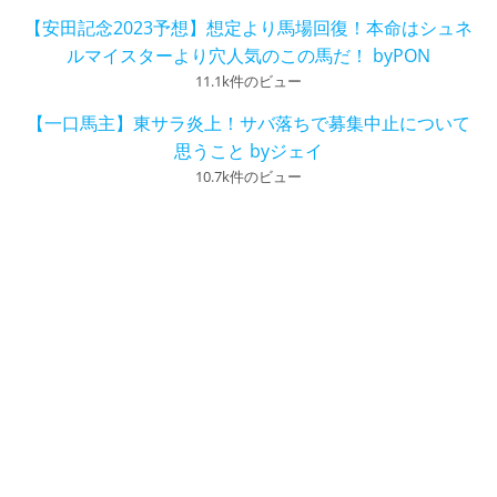
【安田記念2023予想】想定より馬場回復！本命はシュネ
ルマイスターより穴人気のこの馬だ！ byPON
11.1k件のビュー
【一口馬主】東サラ炎上！サバ落ちで募集中止について
思うこと byジェイ
10.7k件のビュー