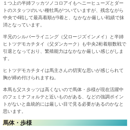
１つ上の半姉フッカツノコロアイもヘニーヒューズとダー
トのスタッツのいい種牡馬がついていますが、残念ながら
中央で4戦して最高着順が9着と、なかなか厳しい戦績で抹
消となっています。
半兄のシルバーライニング（父ロージズインメイ）と半姉
ヒトツデモカチタイ（父ダンカーク）も中央2桁着順数戦で
引退となっており、繁殖能力はなかなか厳しい感じがしま
す。
ヒトツデモカチタイは馬主さんの切実な思いが感じられて
胸が締め付けられますね。
本馬も父スタッツは高くないので馬体・歩様が現在活躍中
のフェミナフォルテと近いものがある、などの強調ポイン
トがないと血統的には厳しい目で見る必要があるのかなと
思います。
馬体・歩様