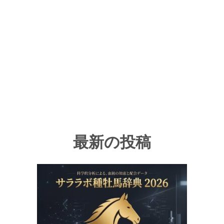
最新の投稿