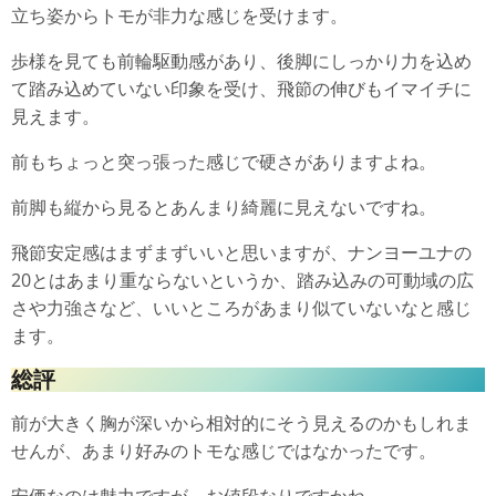
立ち姿からトモが非力な感じを受けます。
歩様を見ても前輪駆動感があり、後脚にしっかり力を込め
て踏み込めていない印象を受け、飛節の伸びもイマイチに
見えます。
前もちょっと突っ張った感じで硬さがありますよね。
前脚も縦から見るとあんまり綺麗に見えないですね。
飛節安定感はまずまずいいと思いますが、ナンヨーユナの
20とはあまり重ならないというか、踏み込みの可動域の広
さや力強さなど、いいところがあまり似ていないなと感じ
ます。
総評
前が大きく胸が深いから相対的にそう見えるのかもしれま
せんが、あまり好みのトモな感じではなかったです。