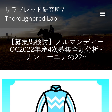
サラブレッド研究所 /
Thoroughbred Lab.
【募集馬検討】ノルマンディー
OC2022年産4次募集全頭分析~
ナンヨーユナの22~