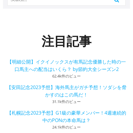
注目記事
【明細公開】イクイノックスが有馬記念優勝した時の一
口馬主への配当はいくら？ by節約大全シーズン2
62.4k件のビュー
【安田記念2023予想】海外馬主がガチ予想！ソダシを脅
かすのはこの馬だ！
31.1k件のビュー
【札幌記念2023予想】G1級の豪華メンバー！4週連続的
中のPONの本命馬は？
24.1k件のビュー