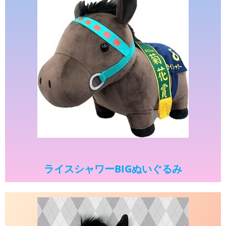
ライスシャワーBIGぬいぐるみ