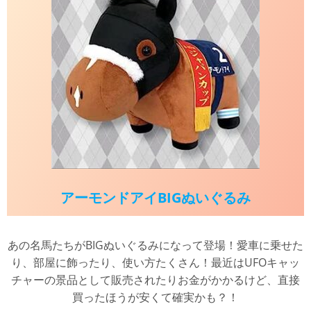
アーモンドアイBIGぬいぐるみ
あの名馬たちがBIGぬいぐるみになって登場！愛車に乗せた
り、部屋に飾ったり、使い方たくさん！最近はUFOキャッ
チャーの景品として販売されたりお金がかかるけど、直接
買ったほうが安くて確実かも？！