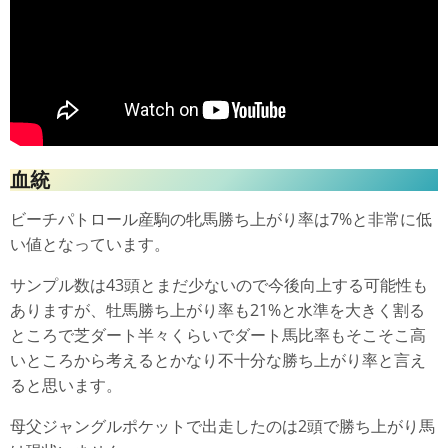
血統
ビーチパトロール産駒の牝馬勝ち上がり率は7%と非常に低
い値となっています。
サンプル数は43頭とまだ少ないので今後向上する可能性も
ありますが、牡馬勝ち上がり率も21%と水準を大きく割る
ところで芝ダート半々くらいでダート馬比率もそこそこ高
いところから考えるとかなり不十分な勝ち上がり率と言え
ると思います。
母父ジャングルポケットで出走したのは2頭で勝ち上がり馬