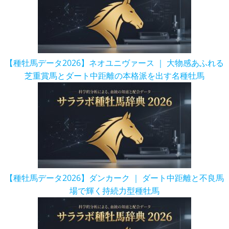
【種牡馬データ2026】ネオユニヴァース ｜ 大物感あふれる
芝重賞馬とダート中距離の本格派を出す名種牡馬
【種牡馬データ2026】ダンカーク ｜ ダート中距離と不良馬
場で輝く持続力型種牡馬