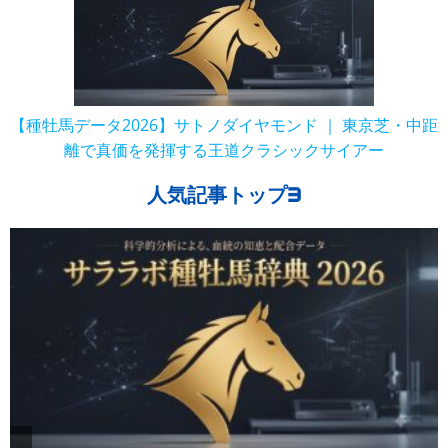
【種牡馬データ2026】サトノダイヤモンド ｜ 東京芝・中距
離で真価を発揮する王道クラシックサイアー
人気記事トップ3