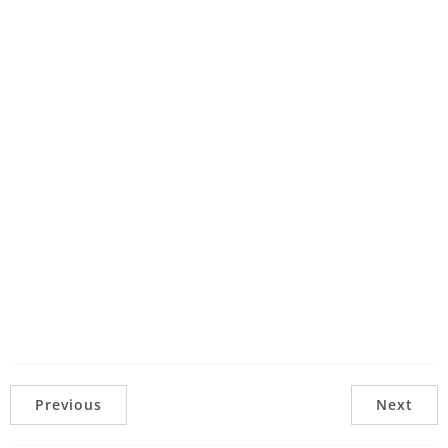
Previous
Next