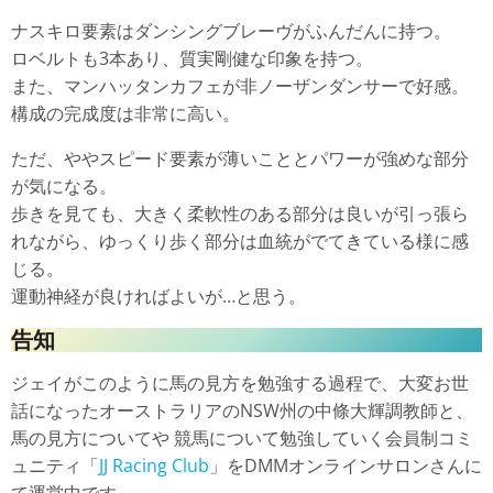
ナスキロ要素はダンシングブレーヴがふんだんに持つ。
ロベルトも3本あり、質実剛健な印象を持つ。
また、マンハッタンカフェが非ノーザンダンサーで好感。
構成の完成度は非常に高い。
ただ、ややスピード要素が薄いこととパワーが強めな部分
が気になる。
歩きを見ても、大きく柔軟性のある部分は良いが引っ張ら
れながら、ゆっくり歩く部分は血統がでてきている様に感
じる。
運動神経が良ければよいが…と思う。
告知
ジェイがこのように馬の見方を勉強する過程で、大変お世
話になったオーストラリアのNSW州の中條大輝調教師と、
馬の見方についてや 競馬について勉強していく会員制コミ
ュニティ「
JJ Racing Club
」をDMMオンラインサロンさんに