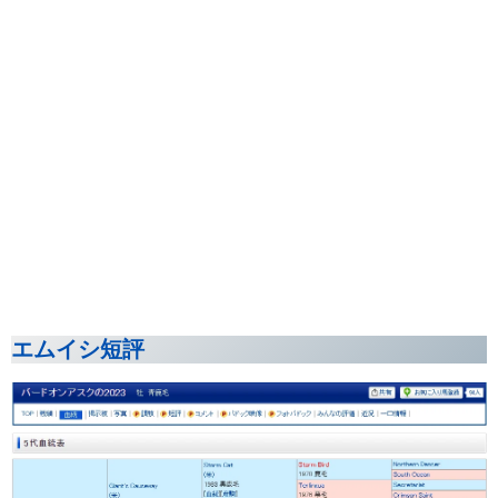
エムイシ短評