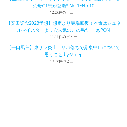
の母G1馬が登場!! No.1~No.10
12.2k件のビュー
【安田記念2023予想】想定より馬場回復！本命はシュネ
ルマイスターより穴人気のこの馬だ！ byPON
11.1k件のビュー
【一口馬主】東サラ炎上！サバ落ちで募集中止について
思うこと byジェイ
10.7k件のビュー