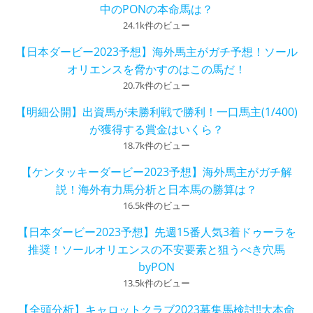
中のPONの本命馬は？
24.1k件のビュー
【日本ダービー2023予想】海外馬主がガチ予想！ソール
オリエンスを脅かすのはこの馬だ！
20.7k件のビュー
【明細公開】出資馬が未勝利戦で勝利！一口馬主(1/400)
が獲得する賞金はいくら？
18.7k件のビュー
【ケンタッキーダービー2023予想】海外馬主がガチ解
説！海外有力馬分析と日本馬の勝算は？
16.5k件のビュー
【日本ダービー2023予想】先週15番人気3着ドゥーラを
推奨！ソールオリエンスの不安要素と狙うべき穴馬
byPON
13.5k件のビュー
【全頭分析】キャロットクラブ2023募集馬検討!!大本命