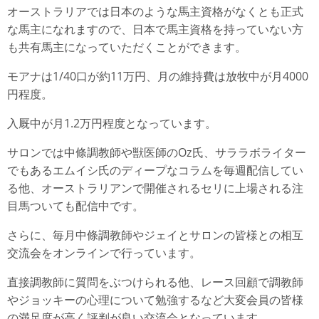
オーストラリアでは日本のような馬主資格がなくとも正式
な馬主になれますので、日本で馬主資格を持っていない方
も共有馬主になっていただくことができます。
モアナは1/40口が約11万円、月の維持費は放牧中が月4000
円程度。
入厩中が月1.2万円程度となっています。
サロンでは中條調教師や獣医師のOz氏、サララボライター
でもあるエムイシ氏のディープなコラムを毎週配信してい
る他、オーストラリアンで開催されるセリに上場される注
目馬ついても配信中です。
さらに、毎月中條調教師やジェイとサロンの皆様との相互
交流会をオンラインで行っています。
直接調教師に質問をぶつけられる他、レース回顧で調教師
やジョッキーの心理について勉強するなど大変会員の皆様
の満足度が高く評判が良い交流会となっています。