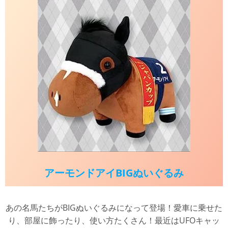
アーモンドアイBIGぬいぐるみ
あの名馬たちがBIGぬいぐるみになって登場！愛車に乗せた
り、部屋に飾ったり、使い方たくさん！最近はUFOキャッ