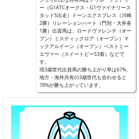
ー（G1ATCオークス・G1ヴァイナリース
タッドS出走）ドーンエクスプレス（川崎
2勝）リレーションハート（門別・大井各
1勝）出資馬は、ロードヴァレンチ（オー
プン）ミスティックロア（オープン）マ
ックアルイーン（オープン）ベストミー
エヴァー（スイートピーS3着）などで
す。
現3歳世代出資馬の勝ち上がり率は67%、
地方・海外共有の3歳世代も合わせると
78%が勝ち上がっています。