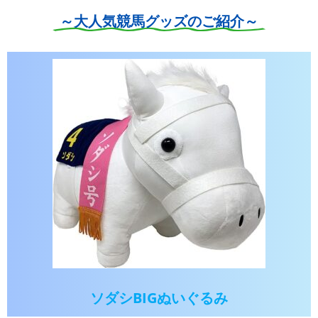
～大人気競馬グッズのご紹介～
ソダシBIGぬいぐるみ