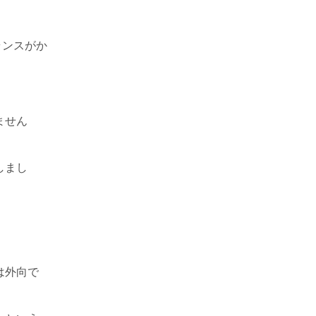
ランスがか
ません
しまし
は外向で