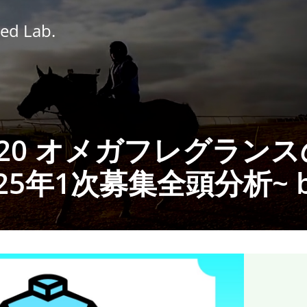
d Lab.
20 オメガフレグランス
025年1次募集全頭分析~ 