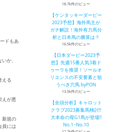
18.7k件のビュー
【ケンタッキーダービー
2023予想】海外馬主が
ガチ解説！海外有力馬分
析と日本馬の勝算は？
ピードもあ
16.5k件のビュー
【日本ダービー2023予
ないか、
想】先週15番人気3着ド
ゥーラを推奨！ソールオ
リエンスの不安要素と狙
考える
うべき穴馬 byPON
13.5k件のビュー
栄えが悪
【全頭分析】キャロット
クラブ2023募集馬検討!!
大本命の母G1馬が登場!!
、新規の
No.1~No.10
会員には
12.2k件のビュー