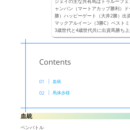
ジェイの主な共有馬はトゥルーフェア
ャンパン（マートアカップ勝利）ド
勝）ハッピーゲート（大井2勝）出
マックアルイーン（3勝C）ベストミ
3歳世代と4歳世代共に出資馬勝ち上
Contents
血統
馬体歩様
血統
ベンバトル