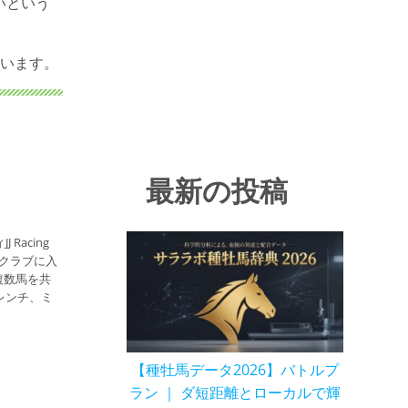
いという
ています。
最新の投稿
Racing
4クラブに入
複数馬を共
レンチ、ミ
【種牡馬データ2026】バトルプ
ラン ｜ ダ短距離とローカルで輝