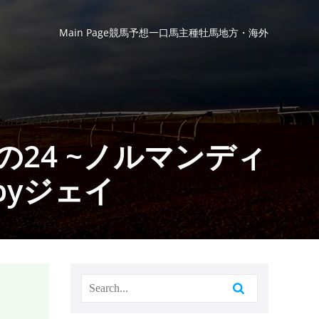
Main Page
競馬予想
一口馬主
種牡馬
地方・海外
の24 ~ノルマンディ
byジェイ