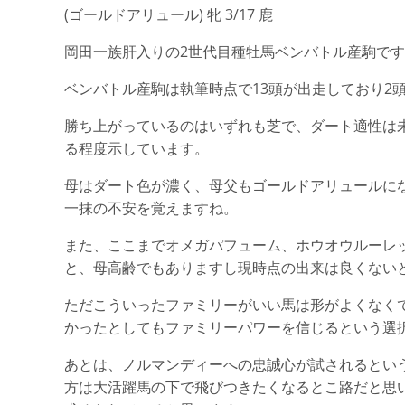
(ゴールドアリュール) 牝 3/17 鹿
岡田一族肝入りの2世代目種牡馬ベンバトル産駒で
ベンバトル産駒は執筆時点で13頭が出走しており2
勝ち上がっているのはいずれも芝で、ダート適性は
る程度示しています。
母はダート色が濃く、母父もゴールドアリュールに
一抹の不安を覚えますね。
また、ここまでオメガパフューム、ホウオウルーレ
と、母高齢でもありますし現時点の出来は良くない
ただこういったファミリーがいい馬は形がよくなく
かったとしてもファミリーパワーを信じるという選
あとは、ノルマンディーへの忠誠心が試されるとい
方は大活躍馬の下で飛びつきたくなるとこ路だと思