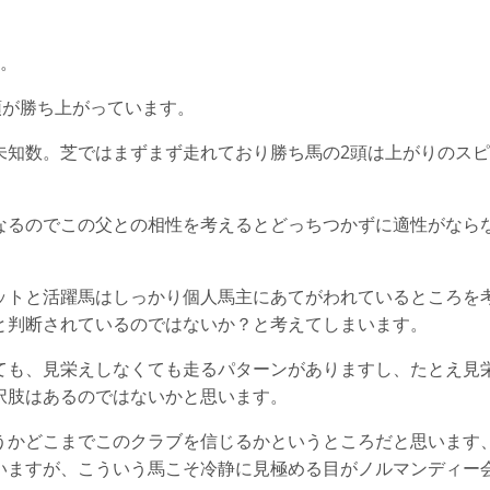
す。
頭が勝ち上がっています。
未知数。芝ではまずまず走れており勝ち馬の2頭は上がりのス
なるのでこの父との相性を考えるとどっちつかずに適性がなら
ットと活躍馬はしっかり個人馬主にあてがわれているところを
と判断されているのではないか？と考えてしまいます。
ても、見栄えしなくても走るパターンがありますし、たとえ見
択肢はあるのではないかと思います。
うかどこまでこのクラブを信じるかというところだと思います
いますが、こういう馬こそ冷静に見極める目がノルマンディー