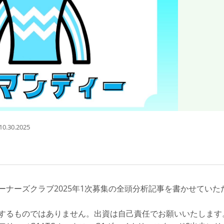
10.30.2025
ナーズクラブ2025年1次募集の全頭分析記事を書かせていた
するものではありません。出資は自己責任でお願いいたします