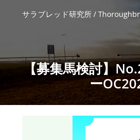
サラブレッド研究所 / Thoroughbre
【募集馬検討】No.
ーOC2