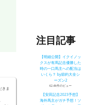
注目記事
【明細公開】イクイノッ
クスが有馬記念優勝した
時の一口馬主への配当は
いくら？ by節約大全シ
ーズン2
62.4k件のビュー
だきま
【安田記念2023予想】
。
海外馬主がガチ予想！ソ