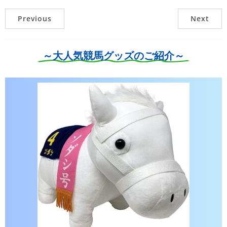
Previous
Next
～大人気競馬グッズのご紹介～