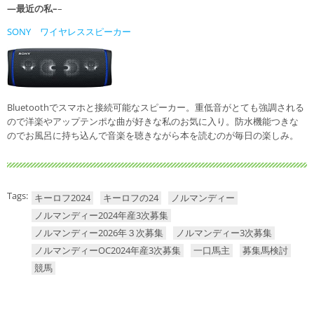
—最近の私–
–
SONY ワイヤレススピーカー
Bluetoothでスマホと接続可能なスピーカー。重低音がとても強調される
ので洋楽やアップテンポな曲が好きな私のお気に入り。防水機能つきな
のでお風呂に持ち込んで音楽を聴きながら本を読むのが毎日の楽しみ。
Tags:
キーロフ2024
キーロフの24
ノルマンディー
ノルマンディー2024年産3次募集
ノルマンディー2026年３次募集
ノルマンディー3次募集
ノルマンディーOC2024年産3次募集
一口馬主
募集馬検討
競馬