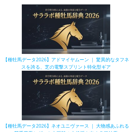
【種牡馬データ2026】アドマイヤムーン ｜ 驚異的なタフネ
スを誇る、芝の電撃スプリント特化型ギア
【種牡馬データ2026】ネオユニヴァース ｜ 大物感あふれる