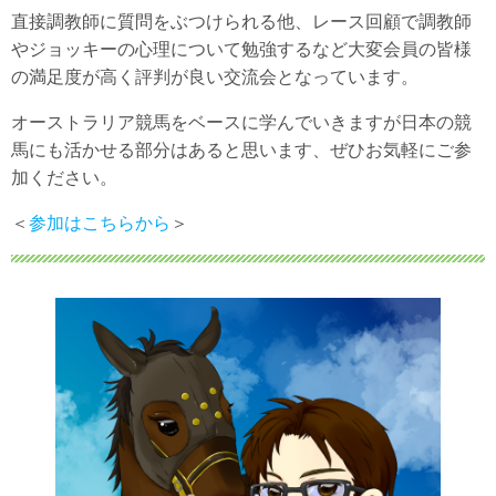
直接調教師に質問をぶつけられる他、レース回顧で調教師
やジョッキーの心理について勉強するなど大変会員の皆様
の満足度が高く評判が良い交流会となっています。
オーストラリア競馬をベースに学んでいきますが日本の競
馬にも活かせる部分はあると思います、ぜひお気軽にご参
加ください。
＜
参加はこちらから
＞