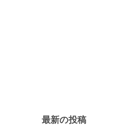
最新の投稿