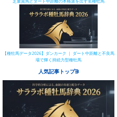
芝重賞馬とダート中距離の本格派を出す名種牡馬
【種牡馬データ2026】ダンカーク ｜ ダート中距離と不良馬
場で輝く持続力型種牡馬
人気記事トップ3