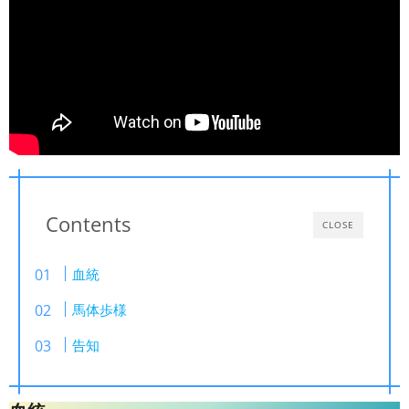
Contents
CLOSE
血統
馬体歩様
告知