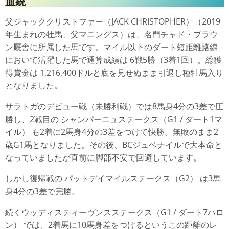
血統
父ジャッククリストファー（JACK CHRISTOPHER）（2019
年生まれの牡馬、父マニングス）は、名門チャド・ブラウ
ン厩舎に所属した馬です。マイル以下のダート短距離路線
において活躍した馬で通算成績は 6戦5勝（3着1回）。総獲
得賞金は 1,216,400ドルと底を見せぬまま引退し種牡馬入り
となりました。
サラトガのデビュー戦（未勝利戦）では8馬身4分の3差で圧
勝し、2戦目の シャンパーニュステークス（G1 / ダート1マ
イル） も2着に2馬身4分の3差をつけて快勝。無敗のまま2
歳G1馬となりました。その後、BCジュベナイルで大本命と
なっていましたが直前に脚部不安で回避しています。
しかし復帰戦の パットデイマイルステークス（G2） は3馬
身4分の3差で完勝。
続くウッディスティーヴンスステークス（G1 / ダート7ハロ
ン） では、2着馬に10馬身差をつけるというこの距離のレ