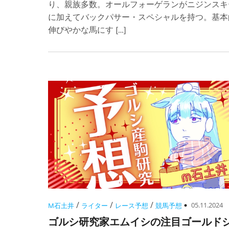
り、親族多数。オールフォーゲランがニジンスキー
に加えてバックパサー・スペシャルを持つ。基本
伸びやかな馬にす […]
/
/
/
05.11.2024
M石土井
ライター
レース予想
競馬予想
ゴルシ研究家エムイシの注目ゴールド