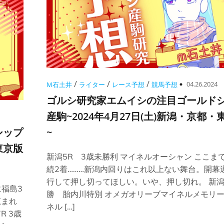
/
/
/
04.26.2024
M石土井
ライター
レース予想
競馬予想
ゴルシ研究家エムイシの注目ゴールド
産駒~2024年4月27日(土)新潟・京都・
シップ
~
東京版
新潟5R 3歳未勝利 マイネルオーシャン ここま
続2着………新潟内回りはこれ以上ない舞台。開幕
行して押し切ってほしい。いや、押し切れ。 新潟1
に福島3
勝 胎内川特別 オメガオリーブマイネルメモリー
恵まれ
ネル […]
R 3歳