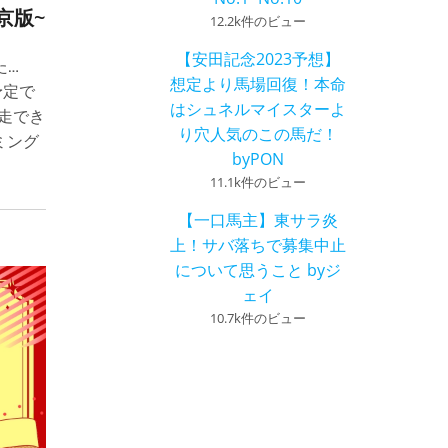
京版~
12.2k件のビュー
【安田記念2023予想】
た…
想定より馬場回復！本命
予定で
はシュネルマイスターよ
走でき
り穴人気のこの馬だ！
ミング
byPON
11.1k件のビュー
【一口馬主】東サラ炎
上！サバ落ちで募集中止
について思うこと byジ
ェイ
10.7k件のビュー