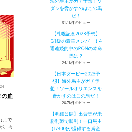
海外馬主がガチ予想！ソ
ダシを脅かすのはこの馬
だ！
31.1k件のビュー
【札幌記念2023予想】
G1級の豪華メンバー！4
週連続的中のPONの本命
馬は？
24.1k件のビュー
【日本ダービー2023予
想】海外馬主がガチ予
024
想！ソールオリエンスを
タの血
脅かすのはこの馬だ！
20.7k件のビュー
【明細公開】出資馬が未
れまで
勝利戦で勝利！一口馬主
が、今
(1/400)が獲得する賞金