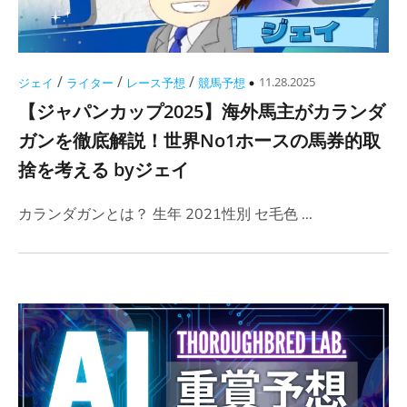
/
/
/
11.28.2025
ジェイ
ライター
レース予想
競馬予想
【ジャパンカップ2025】海外馬主がカランダ
ガンを徹底解説！世界No1ホースの馬券的取
捨を考える byジェイ
カランダガンとは？ 生年 2021性別 セ毛色 ...