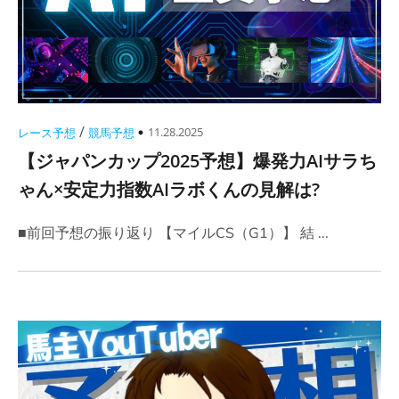
/
11.28.2025
レース予想
競馬予想
【ジャパンカップ2025予想】爆発力AIサラち
ゃん×安定力指数AIラボくんの見解は?
■前回予想の振り返り 【マイルCS（G1）】 結 ...