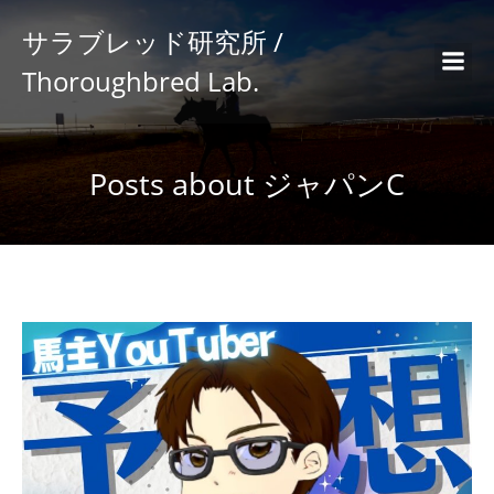
サラブレッド研究所 /
Thoroughbred Lab.
Posts about ジャパンC