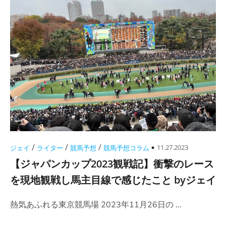
/
/
/
11.27.2023
ジェイ
ライター
競馬予想
競馬予想コラム
【ジャパンカップ2023観戦記】衝撃のレース
を現地観戦し馬主目線で感じたこと byジェイ
熱気あふれる東京競馬場 2023年11月26日の ...