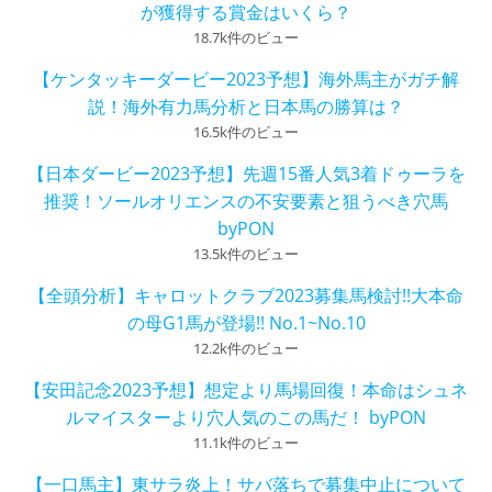
が獲得する賞金はいくら？
18.7k件のビュー
【ケンタッキーダービー2023予想】海外馬主がガチ解
説！海外有力馬分析と日本馬の勝算は？
16.5k件のビュー
【日本ダービー2023予想】先週15番人気3着ドゥーラを
推奨！ソールオリエンスの不安要素と狙うべき穴馬
byPON
13.5k件のビュー
【全頭分析】キャロットクラブ2023募集馬検討!!大本命
の母G1馬が登場!! No.1~No.10
12.2k件のビュー
【安田記念2023予想】想定より馬場回復！本命はシュネ
ルマイスターより穴人気のこの馬だ！ byPON
11.1k件のビュー
【一口馬主】東サラ炎上！サバ落ちで募集中止について