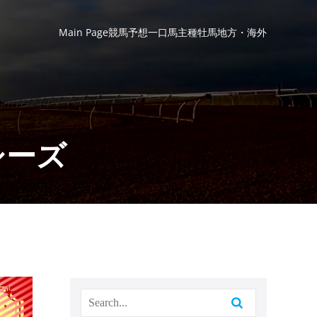
Main Page
競馬予想
一口馬主
種牡馬
地方・海外
ンシーズ