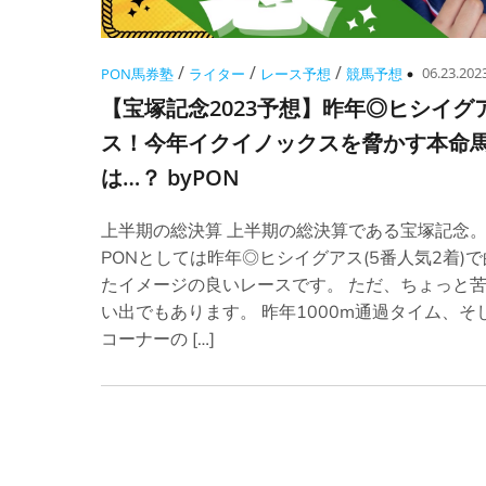
/
/
/
06.23.202
PON馬券塾
ライター
レース予想
競馬予想
【宝塚記念2023予想】昨年◎ヒシイグ
ス！今年イクイノックスを脅かす本命
は…？ byPON
上半期の総決算 上半期の総決算である宝塚記念。
PONとしては昨年◎ヒシイグアス(5番人気2着)
たイメージの良いレースです。 ただ、ちょっと
い出でもあります。 昨年1000m通過タイム、そ
コーナーの […]