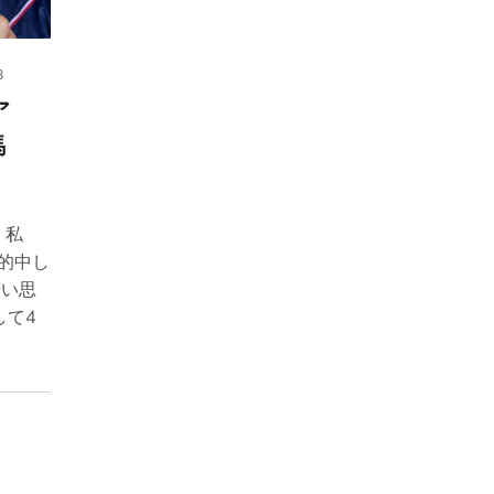
3
ア
馬
 私
で的中し
苦い思
して4