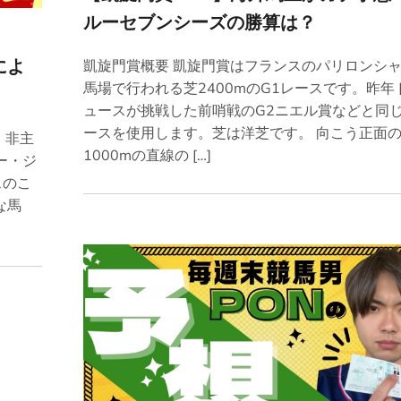
ルーセブンシーズの勝算は？
によ
凱旋門賞概要 凱旋門賞はフランスのパリロンシ
馬場で行われる芝2400mのG1レースです。昨年
ュースが挑戦した前哨戦のG2ニエル賞などと同
ースを使用します。芝は洋芝です。 向こう正面
 非主
1000mの直線の […]
ー・ジ
スのこ
な馬