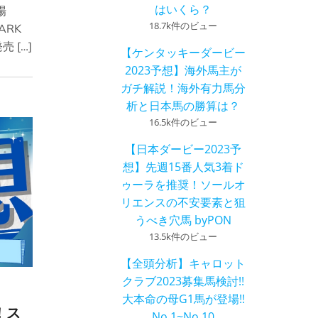
はいくら？
場
18.7k件のビュー
PARK
 […]
【ケンタッキーダービー
2023予想】海外馬主が
ガチ解説！海外有力馬分
析と日本馬の勝算は？
16.5k件のビュー
【日本ダービー2023予
想】先週15番人気3着ド
ゥーラを推奨！ソールオ
リエンスの不安要素と狙
うべき穴馬 byPON
13.5k件のビュー
【全頭分析】キャロット
クラブ2023募集馬検討!!
大本命の母G1馬が登場!!
！ス
No.1~No.10