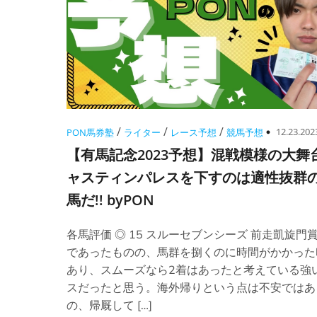
/
/
/
12.23.202
PON馬券塾
ライター
レース予想
競馬予想
【有馬記念2023予想】混戦模様の大舞台
ャスティンパレスを下すのは適性抜群
馬だ!! byPON
各馬評価 ◎ 15 スルーセブンシーズ 前走凱旋門
であったものの、馬群を捌くのに時間がかかった
あり、スムーズなら2着はあったと考えている強
スだったと思う。海外帰りという点は不安ではあ
の、帰厩して […]