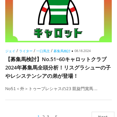
/
/
/
08.18.2024
ジェイ
ライター
一口馬主
募集馬検討
【募集馬検討】No.51~60キャロットクラブ
2024年募集馬全頭分析！リスグラシューの子
やレシステンシアの弟が登場！
No51＜外＞トゥーブレシャスの23 凱旋門賞馬 ...
1
2
3
…
5
Next