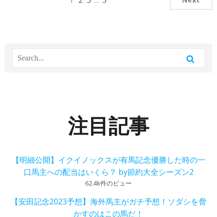
注目記事
【明細公開】イクイノックスが有馬記念優勝した時の一
口馬主への配当はいくら？ by節約大全シーズン2
62.4k件のビュー
【安田記念2023予想】海外馬主がガチ予想！ソダシを脅
かすのはこの馬だ！