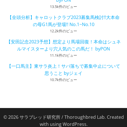
byPON
13.5k件のビュー
【全頭分析】キャロットクラブ2023募集馬検討!!大本命
の母G1馬が登場!! No.1~No.10
12.2k件のビュー
【安田記念2023予想】想定より馬場回復！本命はシュネ
ルマイスターより穴人気のこの馬だ！ byPON
11.1k件のビュー
【一口馬主】東サラ炎上！サバ落ちで募集中止について
思うこと byジェイ
10.7k件のビュー
© 2026 サラブレッド研究所 / Thoroughbred Lab. Created
with using WordPress.