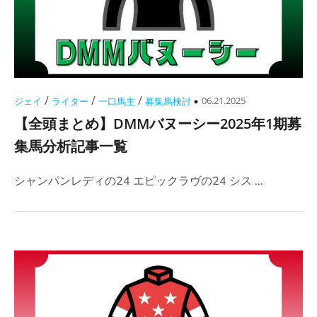
/
/
/
06.21.2025
ジェイ
ライター
一口馬主
募集馬検討
【全頭まとめ】DMMバヌーシー2025年1期募
集馬分析記事一覧
シャンパンレディの24 エピックラヴの24 シス ...