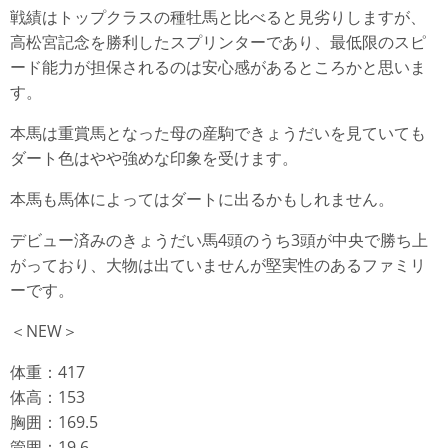
戦績はトップクラスの種牡馬と比べると見劣りしますが、
高松宮記念を勝利したスプリンターであり、最低限のスピ
ード能力が担保されるのは安心感があるところかと思いま
す。
本馬は重賞馬となった母の産駒できょうだいを見ていても
ダート色はやや強めな印象を受けます。
本馬も馬体によってはダートに出るかもしれません。
デビュー済みのきょうだい馬4頭のうち3頭が中央で勝ち上
がっており、大物は出ていませんが堅実性のあるファミリ
ーです。
＜NEW＞
体重：417
体高：153
胸囲：169.5
管囲：19.6