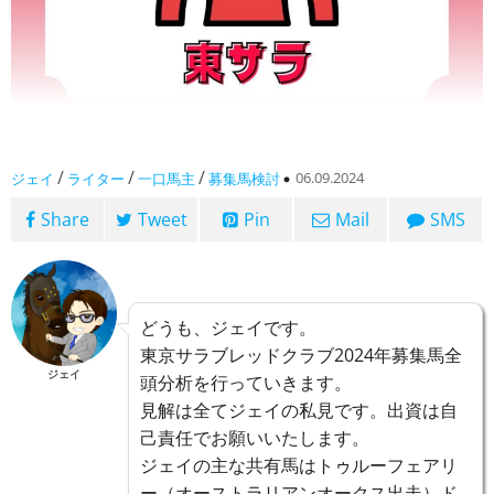
/
/
/
06.09.2024
ジェイ
ライター
一口馬主
募集馬検討
Share
Tweet
Pin
Mail
SMS
どうも、ジェイです。
東京サラブレッドクラブ2024年募集馬全
ジェイ
頭分析を行っていきます。
見解は全てジェイの私見です。出資は自
己責任でお願いいたします。
ジェイの主な共有馬はトゥルーフェアリ
ー（オーストラリアンオークス出走）ド