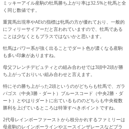
ミッキーアイル産駒の牡馬勝ち上がり率は32.5%と牝馬と全
く同じ数値です。
重賞馬出現率やAEIの指標は牝馬の方が優れており、一般的
にフィリーサイアーだと言われていますので、牡馬である
ことは少なくともプラスではないかと思います。
牡馬はパワー系が強く出ることでダート色が濃くなる産駒
も多い印象がありますね。
母父フレンチデピュティとの組み合わせでは3頭中2頭が勝
ち上がっておりいい組み合わせと言えます。
特にその勝ち上がった2頭というのがどちらも牡馬で、ガラ
パゴス（中央3勝・ダート）ブルースコード（中央2勝・ダ
ート）とやはりダートに出ているもののどちらも中央複数
勝利を上げているところは特筆すべきポイントですね。
2代母レインボーファーストから枝分かれするファミリーは
母産駒のレインボーラインやエースインザレースなどブラ