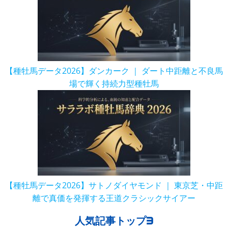
【種牡馬データ2026】ダンカーク ｜ ダート中距離と不良馬
場で輝く持続力型種牡馬
【種牡馬データ2026】サトノダイヤモンド ｜ 東京芝・中距
離で真価を発揮する王道クラシックサイアー
人気記事トップ3