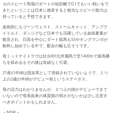
カのスピード馬場のダートの短距離でG1でもいい戦いをで
きたということは日本に換算すると相当なスピード能力は
持っていると予想できます。
血統的にもゴーンウェスト、ストームキャット、アンブラ
イドルド、ダンジグなど日本でも活躍している血統要素が
散見され、日高を中心にダート肌馬もSSやキングマンボが
飽和し始めている中で、配合の幅も広そうです。
母ミッドナイトラヴは社台RH元所属馬で芝1400mで新馬勝
ちを収めるもその後は良績なく引退。
21産の半姉は競走馬として登録されていないようで、１つ
上の2歳の半姉がデビュー前というステータス。
母の活力はわかりませんが、２つ上の姉がデビューできて
いないので母系由来の体質面の弱さがないかは少し注意す
べきポイントかもしれません。
＜NEW＞