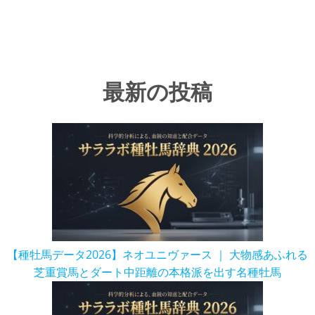
最新の投稿
【種牡馬データ2026】ネオユニヴァース ｜ 大物感あふれる
芝重賞馬とダート中距離の本格派を出す名種牡馬