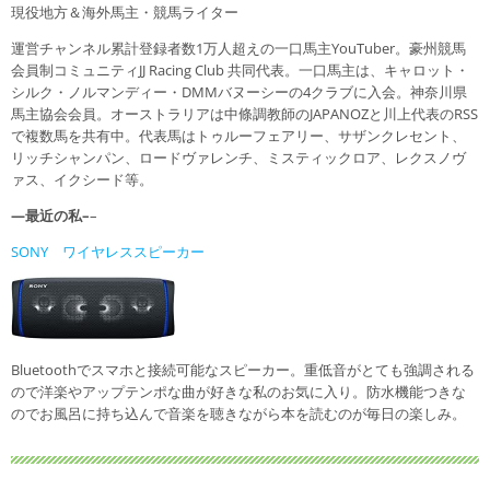
現役地方＆海外馬主・競馬ライター
運営チャンネル累計登録者数1万人超えの一口馬主YouTuber。豪州競馬
会員制コミュニティJJ Racing Club 共同代表。一口馬主は、キャロット・
シルク・ノルマンディー・DMMバヌーシーの4クラブに入会。神奈川県
馬主協会会員。オーストラリアは中條調教師のJAPANOZと川上代表のRSS
で複数馬を共有中。代表馬はトゥルーフェアリー、サザンクレセント、
リッチシャンパン、ロードヴァレンチ、ミスティックロア、レクスノヴ
ァス、イクシード等。
—最近の私–
–
SONY ワイヤレススピーカー
Bluetoothでスマホと接続可能なスピーカー。重低音がとても強調される
ので洋楽やアップテンポな曲が好きな私のお気に入り。防水機能つきな
のでお風呂に持ち込んで音楽を聴きながら本を読むのが毎日の楽しみ。