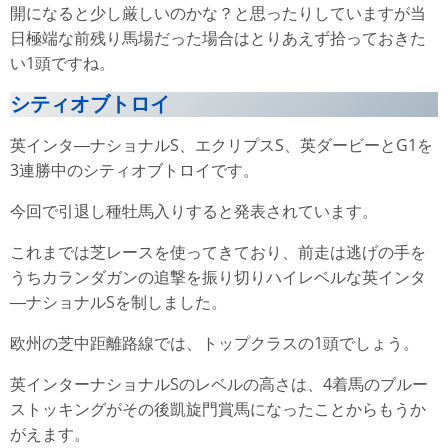
開になると少し厳しいのかな？と思ったりしていますが当
日極端な前残り馬場だった場合はとりあえず拾っておきた
い1頭ですね。
シティオブトロイ
英インタ―ナショナルS、エクリプスS、英ダービーとG1を
3連勝中のシティオブトロイです。
今回で引退し種牡馬入りすると発表されています。
これまでは芝レースを使ってきており、前走は逃げの手を
うちカランダガンの追撃を振り切りハイレベルな英インタ
―ナショナルSを制しました。
欧州の芝中距離路線では、トップクラスの1頭でしょう。
英インターナショナルSのレベルの高さは、4着馬のブルー
ストッキングがその後凱旋門賞馬になったことからもうか
がえます。