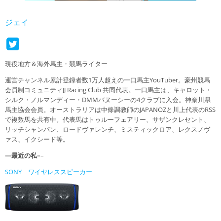
ジェイ
現役地方＆海外馬主・競馬ライター
運営チャンネル累計登録者数1万人超えの一口馬主YouTuber。豪州競馬
会員制コミュニティJJ Racing Club 共同代表。一口馬主は、キャロット・
シルク・ノルマンディー・DMMバヌーシーの4クラブに入会。神奈川県
馬主協会会員。オーストラリアは中條調教師のJAPANOZと川上代表のRSS
で複数馬を共有中。代表馬はトゥルーフェアリー、サザンクレセント、
リッチシャンパン、ロードヴァレンチ、ミスティックロア、レクスノヴ
ァス、イクシード等。
—最近の私–
–
SONY ワイヤレススピーカー