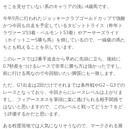
そこを見せていない系のキャリアの浅い4歳馬です。
今年9月に行われたジョッキークラブゴールドカップで強敵
かつ今回も出走を予定しているタピットトライス（昨年ト
ラヴァーズS3着・ベルモントS3着）やアーサーズライド
（ホイットニーS勝ち馬）を倒しているので、一線級の馬た
ちとも戦えることを示しています。
このレースでは2番手追走から早めに先頭に立ち、後続に
0.7秒差をつけるレースで非常に勝ち方は強かったですし、
前に行ける馬なので今回狙いたい脚質にも一致します。
ただ、G1出走は2回だけでそれまでは条件戦やG2～G3での
レースとなっており、今回さらにレースレベルは上がりま
すし、フィアースネスを筆頭に楽に逃げられる相手関係で
はないと思いますので、このレベルと戦ってどうか？をど
う評価するかだと思います。
ある程度現地では人気になりそうなので、マークされる展