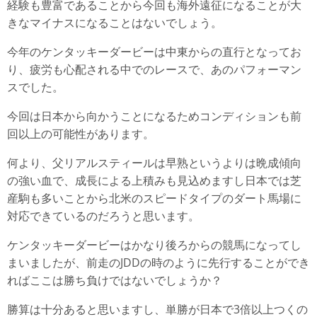
経験も豊富であることから今回も海外遠征になることが大
きなマイナスになることはないでしょう。
今年のケンタッキーダービーは中東からの直行となってお
り、疲労も心配される中でのレースで、あのパフォーマン
スでした。
今回は日本から向かうことになるためコンディションも前
回以上の可能性があります。
何より、父リアルスティールは早熟というよりは晩成傾向
の強い血で、成長による上積みも見込めますし日本では芝
産駒も多いことから北米のスピードタイプのダート馬場に
対応できているのだろうと思います。
ケンタッキーダービーはかなり後ろからの競馬になってし
まいましたが、前走のJDDの時のように先行することができ
ればここは勝ち負けではないでしょうか？
勝算は十分あると思いますし、単勝が日本で3倍以上つくの