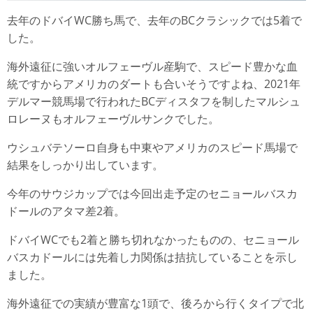
去年のドバイWC勝ち馬で、去年のBCクラシックでは5着で
した。
海外遠征に強いオルフェーヴル産駒で、スピード豊かな血
統ですからアメリカのダートも合いそうですよね、2021年
デルマー競馬場で行われたBCディスタフを制したマルシュ
ロレーヌもオルフェーヴルサンクでした。
ウシュバテソーロ自身も中東やアメリカのスピード馬場で
結果をしっかり出しています。
今年のサウジカップでは今回出走予定のセニョールバスカ
ドールのアタマ差2着。
ドバイWCでも2着と勝ち切れなかったものの、セニョール
バスカドールには先着し力関係は拮抗していることを示し
ました。
海外遠征での実績が豊富な1頭で、後ろから行くタイプで北