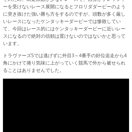
ーを受けないレース展開になるとフロリダダービーのよう
に突き抜けた強い勝ち方をするのですが、頭数が多く厳し
いレースになったケンタッキーダービーでは惨敗してい
て、今回はレース的にはケンタッキーダービーに近いレー
スになるので絶対の信頼は置けないのではないかと思って
います。
トラヴァーズSでは逃げずに外目3～4番手の好位追走から4
角にかけて捲り気味に上がっていく競馬で外から被せられ
ることはありませんでした。