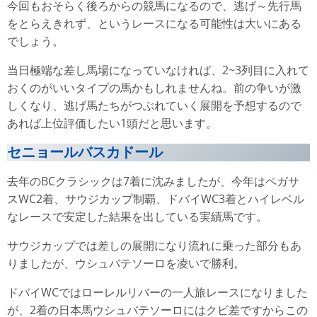
今回もおそらく後ろからの競馬になるので、逃げ～先行馬
をとらえきれず、というレースになる可能性は大いにある
でしょう。
当日極端な差し馬場になっていなければ、2~3列目に入れて
おくのがいいタイプの馬かもしれませんね。前の争いが激
しくなり、逃げ馬たちがつぶれていく展開を予想するので
あれば上位評価したい1頭だと思います。
セニョールバスカドール
去年のBCクラシックは7着に沈みましたが、今年はペガサ
スWC2着、サウジカップ制覇、ドバイWC3着とハイレベル
なレースで安定した結果を出している実績馬です。
サウジカップでは差しの展開になり流れに乗った部分もあ
りましたが、ウシュバテソーロを凌いで勝利。
ドバイWCではローレルリバーの一人旅レースになりました
が、2着の日本馬ウシュバテソーロにはクビ差ですからこの