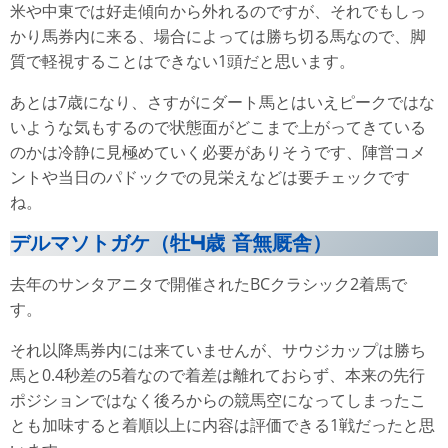
米や中東では好走傾向から外れるのですが、それでもしっ
かり馬券内に来る、場合によっては勝ち切る馬なので、脚
質で軽視することはできない1頭だと思います。
あとは7歳になり、さすがにダート馬とはいえピークではな
いような気もするので状態面がどこまで上がってきている
のかは冷静に見極めていく必要がありそうです、陣営コメ
ントや当日のパドックでの見栄えなどは要チェックです
ね。
デルマソトガケ（牡4歳 音無厩舎）
去年のサンタアニタで開催されたBCクラシック2着馬で
す。
それ以降馬券内には来ていませんが、サウジカップは勝ち
馬と0.4秒差の5着なので着差は離れておらず、本来の先行
ポジションではなく後ろからの競馬空になってしまったこ
とも加味すると着順以上に内容は評価できる1戦だったと思