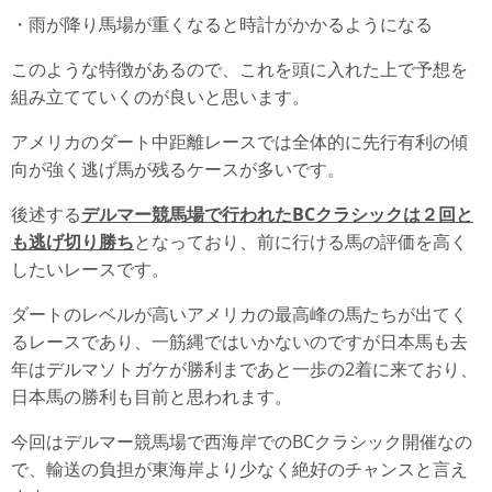
・雨が降り馬場が重くなると時計がかかるようになる
このような特徴があるので、これを頭に入れた上で予想を
組み立てていくのが良いと思います。
アメリカのダート中距離レースでは全体的に先行有利の傾
向が強く逃げ馬が残るケースが多いです。
後述する
デルマー競馬場で行われたBCクラシックは２回と
も逃げ切り勝ち
となっており、前に行ける馬の評価を高く
したいレースです。
ダートのレベルが高いアメリカの最高峰の馬たちが出てく
るレースであり、一筋縄ではいかないのですが日本馬も去
年はデルマソトガケが勝利まであと一歩の2着に来ており、
日本馬の勝利も目前と思われます。
今回はデルマー競馬場で西海岸でのBCクラシック開催なの
で、輸送の負担が東海岸より少なく絶好のチャンスと言え