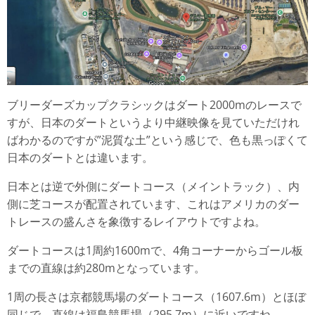
ブリーダーズカップクラシックはダート2000mのレースで
すが、日本のダートというより中継映像を見ていただけれ
ばわかるのですが”泥質な土”という感じで、色も黒っぽくて
日本のダートとは違います。
日本とは逆で外側にダートコース（メイントラック）、内
側に芝コースが配置されています、これはアメリカのダー
トレースの盛んさを象徴するレイアウトですよね。
ダートコースは1周約1600mで、4角コーナーからゴール板
までの直線は約280mとなっています。
1周の長さは京都競馬場のダートコース（1607.6m）とほぼ
同じで、直線は福島競馬場（295.7m）に近いですね。