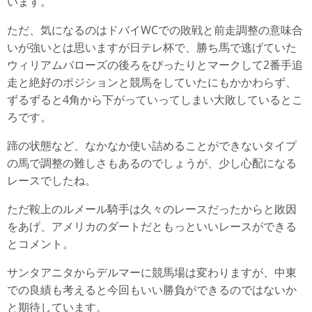
います。
ただ、気になるのはドバイWCでの敗戦と前走調整の意味合
いが強いとは思いますが日テレ杯で、勝ち馬で逃げていた
ウィリアムバローズの後ろをぴったりとマークして2番手追
走と絶好のポジションと競馬をしていたにもかかわらず、
ずるずると4角から下がっていってしまい大敗しているとこ
ろです。
蹄の状態など、なかなか使い詰めることができないタイプ
の馬で調整の難しさもあるのでしょうが、少し心配になる
レースでしたね。
ただ鞍上のルメール騎手は久々のレースだったからと敗因
をあげ、アメリカのダートだともっといいレースができる
とコメント。
サンタアニタからデルマーに競馬場は変わりますが、中東
での良績も考えると今回もいい勝負ができるのではないか
と期待しています。