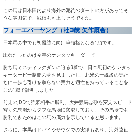
この馬は日本国内より海外の泥質のダートの方があってそ
うな雰囲気で、戦績も向上しそうですね。
フォーエバーヤング（牡3歳 矢作厩舎）
日本馬の中でも初優勝に向け筆頭格となる1頭です。
圧巻だったのは今年のケンタッキーダービー。
勝ち馬ミスティックダンに迫る3着で、日本馬初のケンタッ
キーダービー制覇の夢を見ましたし、北米の一線級の馬た
ちに一歩も引けを取らない実力と適性を持っていることを
この1戦で証明しました
前走のJDDで強豪相手に勝利、大井競馬は砂を変えスピード
寄りの馬場からタフな馬場に変貌しており、その馬場でも
勝利できたのはこの馬の底力を示していると思います。
さらに、本馬はドバイやサウジでの実績もあり、海外遠征