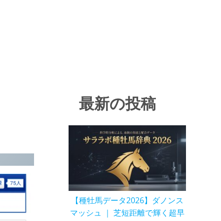
最新の投稿
【種牡馬データ2026】ダノンス
マッシュ ｜ 芝短距離で輝く超早