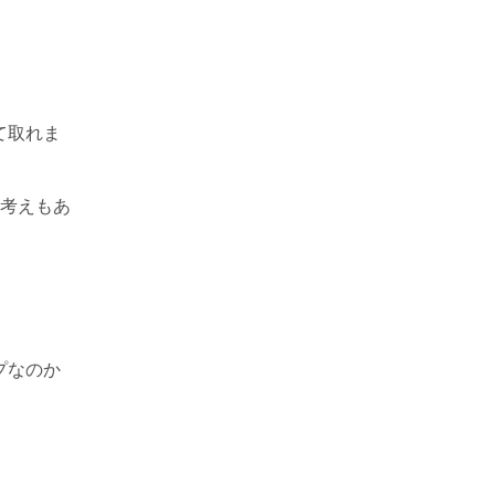
て取れま
う考えもあ
プなのか