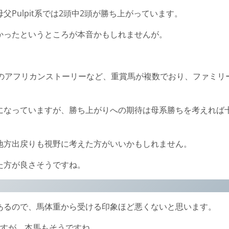
Pulpit系では2頭中2頭が勝ち上がっています。
かったというところが本音かもしれませんが。
馬のアフリカンストーリーなど、重賞馬が複数でおり、ファミリ
になっていますが、勝ち上がりへの期待は母系勝ちを考えれば
地方出戻りも視野に考えた方がいいかもしれません。
た方が良さそうですね。
あるので、馬体重から受ける印象ほど悪くないと思います。
ですが、本馬もそうですね。