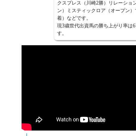
クスプレス（川崎2勝）リレーショ
ン）ミスティックロア（オープン）
着）などです。
現3歳世代出資馬の勝ち上がり率は6
す。