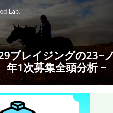
d Lab.
29ブレイジングの23~ノ
年1次募集全頭分析 ~