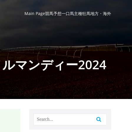
Main Page
競馬予想
一口馬主
種牡馬
地方・海外
ルマンディー2024