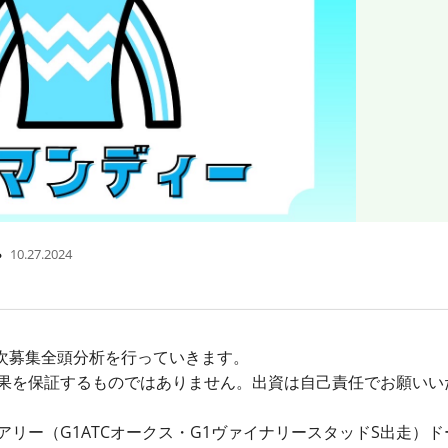
10.27.2024
1次募集全頭分析を行っていきます。
果を保証するものではありません。出資は自己責任でお願いい
リー（G1ATCオークス・G1ヴァイナリースタッドS出走）ド