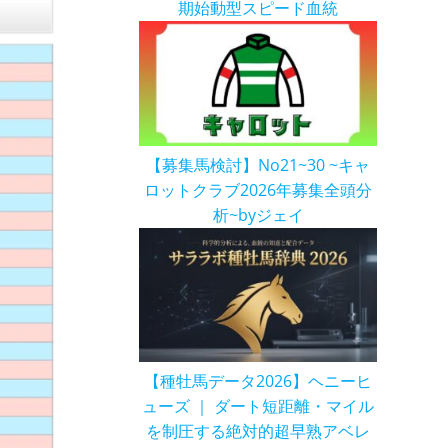
期始動型スピード血統
【募集馬検討】No21~30 ~キャ
ロットクラブ2026年募集全頭分
析~byジェイ
【種牡馬データ2026】ヘニーヒ
ューズ ｜ ダート短距離・マイル
を制圧する絶対的超早熟アベレ