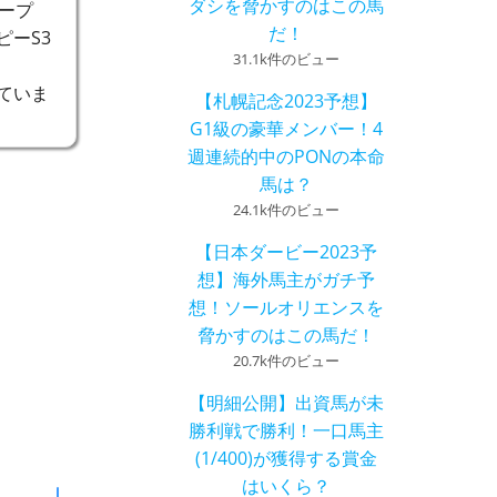
ダシを脅かすのはこの馬
ープ
だ！
ーS3
31.1k件のビュー
ていま
【札幌記念2023予想】
G1級の豪華メンバー！4
週連続的中のPONの本命
馬は？
24.1k件のビュー
【日本ダービー2023予
想】海外馬主がガチ予
想！ソールオリエンスを
脅かすのはこの馬だ！
20.7k件のビュー
【明細公開】出資馬が未
勝利戦で勝利！一口馬主
(1/400)が獲得する賞金
はいくら？