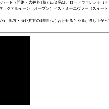
ンハート（門別・大井各1勝）出資馬は、ロードヴァレンチ（オ
マックアルイーン（オープン）ベストミーエヴァー（スイートピ
7%、地方・海外共有の3歳世代も合わせると78%が勝ち上がっ