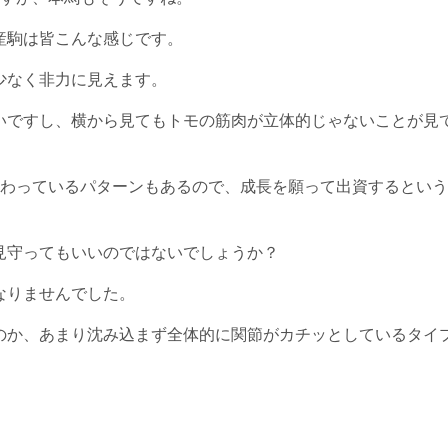
産駒は皆こんな感じです。
少なく非力に見えます。
いですし、横から見てもトモの筋肉が立体的じゃないことが見
変わっているパターンもあるので、成長を願って出資するとい
見守ってもいいのではないでしょうか？
なりませんでした。
のか、あまり沈み込まず全体的に関節がカチッとしているタイ