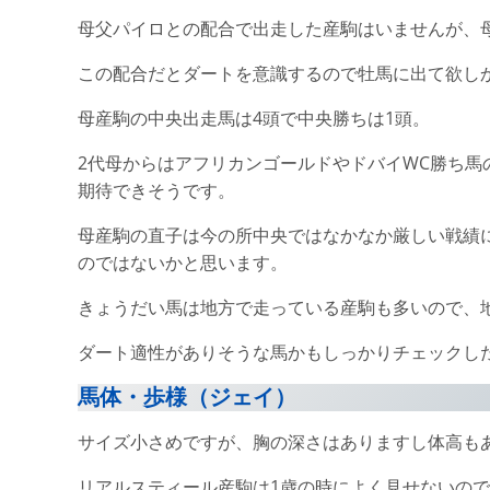
母父パイロとの配合で出走した産駒はいませんが、母父
この配合だとダートを意識するので牡馬に出て欲し
母産駒の中央出走馬は4頭で中央勝ちは1頭。
2代母からはアフリカンゴールドやドバイWC勝ち
期待できそうです。
母産駒の直子は今の所中央ではなかなか厳しい戦績
のではないかと思います。
きょうだい馬は地方で走っている産駒も多いので、
ダート適性がありそうな馬かもしっかりチェックし
馬体・歩様（ジェイ）
サイズ小さめですが、胸の深さはありますし体高も
リアルスティール産駒は1歳の時によく見せないの