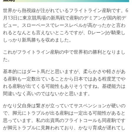
世界から熱視線が注がれているフライトライン産駒です。6
月13日に東京競馬場の新馬戦で産駒のデミアンが国内初デ
ビュー。スローペースでレースレベルが高かったかと言わ
れるとなんとも言えないところですが、DレーンJが騎乗し
しっかり新馬勝ちを収めました。
これがフライトライン産駒の中で世界初の勝利となりまし
た。
基本的にはダート馬だと思いますが、柔らかさや軽さがあ
る産駒も一定数出ていることから日本ではある程度芝でや
れる産駒が出てくる可能性もありそうですね。基礎能力は
間違いなく高いのではないかと思います。
かなり父自身は繋ぎが立っていてサスペンションが硬いの
で、脚元にトラブルが出る産駒は一定出る可能性があると
思っています。私の出資馬のフライトコールも同産駒です
が脚元トラブルに見舞われており、かなり育成が遅れてし