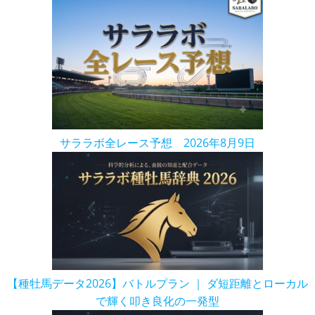
サララボ全レース予想 2026年8月9日
【種牡馬データ2026】バトルプラン ｜ ダ短距離とローカル
で輝く叩き良化の一発型