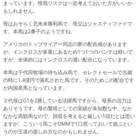
まっています。怪我リスクは一定考えておいた方がいいか
もしれません。
母はおそらく北米未勝利馬で、母父はジャスティファイで
す。本馬は2番子のようですね。
アメリカのトップサイアー同志の夢の配合感があります
が、インクロスが多重にあるため1つ1つのパンチは軽いで
すが、全体的にはインクロスの濃い配合になっています。
本馬は千代田牧場の持ち込み馬で、セレクトセールで当歳
の時に1.4億円で落札された馬です。そのためこの配合です
が内国産馬となっています。
２代母はG1を2勝している活躍馬ですから、母系の活力は
ありそうです。母の繁殖としての実績が未知数な中、なか
なかな高額馬なので、回収を考えると厳しい1頭だとは思い
ますが、こういう馬こそDMMで1口買っておいて遊ぶとい
うのが王道の楽しみ方なのかもしれません。