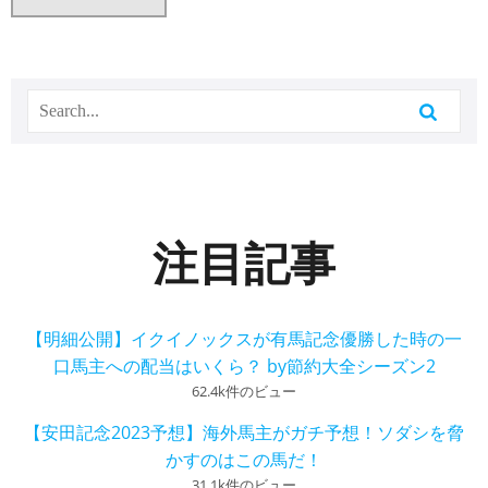
注目記事
【明細公開】イクイノックスが有馬記念優勝した時の一
口馬主への配当はいくら？ by節約大全シーズン2
62.4k件のビュー
【安田記念2023予想】海外馬主がガチ予想！ソダシを脅
かすのはこの馬だ！
31.1k件のビュー