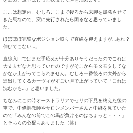
ここは想定内。むしろここまで後ろから末脚を爆発させて
きた馬なので、変に先行されたら困るなと思っていまし
た。
ほぼほぼ完璧なポジション取りで直線を迎えますが…あれ？
伸びてこない…。
直線入口ではまだ手応えが十分ありそうだったのでこれは
大丈夫だなと思っていたのですがそこからモタモタしてな
かなか上がってこられません。むしろ一番後ろの大外から
進出してくるカーヴィがすごい脚で上がっていて「これは
沈むかも…」と思いました。
ちなみにこの時オーストラリアでセリの下見を終えた後の
車で、中條調教師やサロンメンバーさんと中継を見ていた
ので「みんなの前でこの馬が負けるのはちょっと・・・」
とそちらの心配もありました（笑）