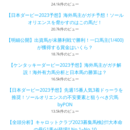
24.1k件のビュー
【日本ダービー2023予想】海外馬主がガチ予想！ソール
オリエンスを脅かすのはこの馬だ！
20.7k件のビュー
【明細公開】出資馬が未勝利戦で勝利！一口馬主(1/400)
が獲得する賞金はいくら？
18.7k件のビュー
【ケンタッキーダービー2023予想】海外馬主がガチ解
説！海外有力馬分析と日本馬の勝算は？
16.5k件のビュー
【日本ダービー2023予想】先週15番人気3着ドゥーラを
推奨！ソールオリエンスの不安要素と狙うべき穴馬
byPON
13.5k件のビュー
【全頭分析】キャロットクラブ2023募集馬検討!!大本命
の母G1馬が登場!! No.1~No.10