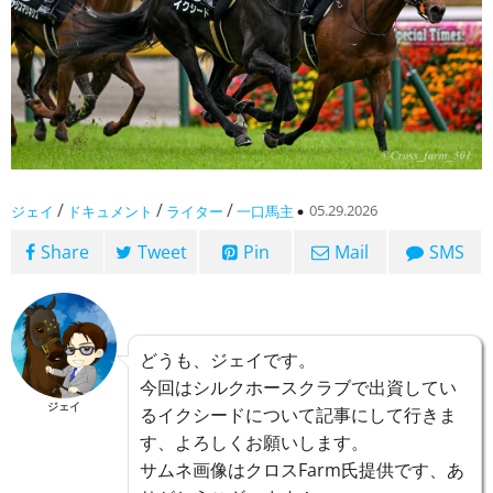
/
/
/
05.29.2026
ジェイ
ドキュメント
ライター
一口馬主
Share
Tweet
Pin
Mail
SMS
どうも、ジェイです。
今回はシルクホースクラブで出資してい
ジェイ
るイクシードについて記事にして行きま
す、よろしくお願いします。
サムネ画像はクロスFarm氏提供です、あ