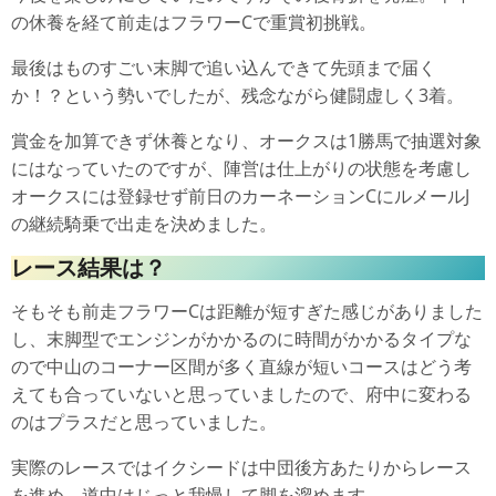
の休養を経て前走はフラワーCで重賞初挑戦。
最後はものすごい末脚で追い込んできて先頭まで届く
か！？という勢いでしたが、残念ながら健闘虚しく3着。
賞金を加算できず休養となり、オークスは1勝馬で抽選対象
にはなっていたのですが、陣営は仕上がりの状態を考慮し
オークスには登録せず前日のカーネーションCにルメールJ
の継続騎乗で出走を決めました。
レース結果は？
そもそも前走フラワーCは距離が短すぎた感じがありました
し、末脚型でエンジンがかかるのに時間がかかるタイプな
ので中山のコーナー区間が多く直線が短いコースはどう考
えても合っていないと思っていましたので、府中に変わる
のはプラスだと思っていました。
実際のレースではイクシードは中団後方あたりからレース
を進め、道中はじっと我慢して脚を溜めます。