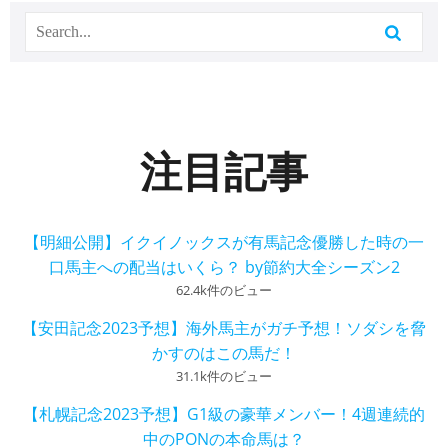
注目記事
【明細公開】イクイノックスが有馬記念優勝した時の一
口馬主への配当はいくら？ by節約大全シーズン2
62.4k件のビュー
【安田記念2023予想】海外馬主がガチ予想！ソダシを脅
かすのはこの馬だ！
31.1k件のビュー
【札幌記念2023予想】G1級の豪華メンバー！4週連続的
中のPONの本命馬は？