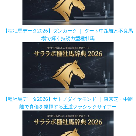
【種牡馬データ2026】ダンカーク ｜ ダート中距離と不良馬
場で輝く持続力型種牡馬
【種牡馬データ2026】サトノダイヤモンド ｜ 東京芝・中距
離で真価を発揮する王道クラシックサイアー