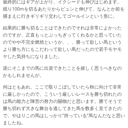
最終的にはギアが上がり、イクシードも伸びはじめます。
残り100mを切るあたりからビュンと伸びて、なんとか前を
捕まえに行きギリギリ交わしてゴールインという形に。
結果的に勝ち切ることはできたのでそれは非常によかった
のですが、正直もっとぶっちぎってくれるかと思っていた
のでやや不完全燃焼というか、、、勝って欲しい馬という
より勝ち方にもこだわって欲しい馬だったので若干モヤモ
ヤした気持ちになりました。
逆にそこまでの馬に出資できたことを嬉しく思うべきなの
かもしれませんが。
何はともあれ、ここで取りこぼしていたら秋に向けて非常
に厳しかったので、こういう厳しいレースを勝ち切れたの
は馬の能力と陣営の努力の賜物だと思います。勝てそうで
勝ち切れず大きな舞台を逃してきた馬を数多く見てきたの
で、やはりこの馬はしっかり”持っている”馬なんだなと思い
ましたね。