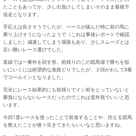
たこともあってか、少し出負けしてしまいそのまま最後方
追走となります。
手応えは良さそうでしたが、ペースが緩んだ時に前の馬に
乗り上げそうになったようで（これは事後レポートで確認
しました）減速してしまう場面もあり、少しスムーズとは
言い難いレース運びでした。
直線では一番外を回す形。前残りのこの競馬場で勝ちを狙
いにいくには絶望的な進路どりでしたが、２頭かわして8着
でゴールインとなりました。
完全にレース結果的にも前残りでイン前をとっていないと
勝負にならないレースだったのでこれは度外視でいいと思
います。
今回1度レースを使ったことで前進することや、控える競馬
を教えたことが後々生きてきたらいいなと思いますね。