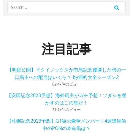
注目記事
【明細公開】イクイノックスが有馬記念優勝した時の一
口馬主への配当はいくら？ by節約大全シーズン2
62.4k件のビュー
【安田記念2023予想】海外馬主がガチ予想！ソダシを脅
かすのはこの馬だ！
31.1k件のビュー
【札幌記念2023予想】G1級の豪華メンバー！4週連続的
中のPONの本命馬は？