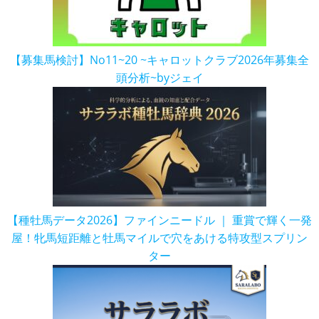
【募集馬検討】No11~20 ~キャロットクラブ2026年募集全
頭分析~byジェイ
【種牡馬データ2026】ファインニードル ｜ 重賞で輝く一発
屋！牝馬短距離と牡馬マイルで穴をあける特攻型スプリン
ター