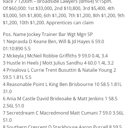
Race 7 1200m – Broadside Lawyers (Bm64) 9:15pm.
Of $60,000: 1st $33,000, 2nd $10,800, 3rd $5,400, 4th
$3,000, 5th $1,800, 6th $1,200, 7th $1,200, 8th $1,200, 9th
$1,200, 10th $1,200. Apprentices can claim
Pos. Name Jockey Trainer Bar Wgt Mgn SP
1 Nepravda D Keane Ben, Will & Jd Hayes 6 59.0
01:10:890 5.5
2 Mckeyla J McNeil Robbie Griffiths 9 59.0 0.4L 3.4
3 Hustle In Heels J Mott Julius Sandhu 4 60.0 1.4L 3.2
4 Privalova L Currie Trent Busuttin & Natalie Young 2
59.5 1.81L 5.5
4 Reasonable Point L King Ben Brisbourne 10 58.5 1.81L
31.0
6 Ania M Castle David Brideoake & Matt Jenkins 1 58.5
2.56L 51.0
7 Secretdream C Macredmond Matt Cumani 7 59.0 3.56L
51.0
8 Southern Crescent D Stackhouse Aaron Purcell 8 59.5