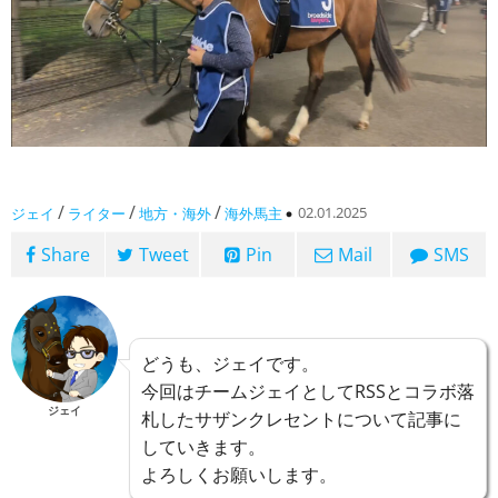
/
/
/
02.01.2025
ジェイ
ライター
地方・海外
海外馬主
Share
Tweet
Pin
Mail
SMS
どうも、ジェイです。
今回はチームジェイとしてRSSとコラボ落
ジェイ
札したサザンクレセントについて記事に
していきます。
よろしくお願いします。