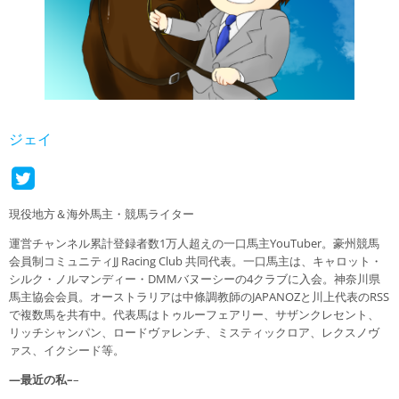
ジェイ
現役地方＆海外馬主・競馬ライター
運営チャンネル累計登録者数1万人超えの一口馬主YouTuber。豪州競馬
会員制コミュニティJJ Racing Club 共同代表。一口馬主は、キャロット・
シルク・ノルマンディー・DMMバヌーシーの4クラブに入会。神奈川県
馬主協会会員。オーストラリアは中條調教師のJAPANOZと川上代表のRSS
で複数馬を共有中。代表馬はトゥルーフェアリー、サザンクレセント、
リッチシャンパン、ロードヴァレンチ、ミスティックロア、レクスノヴ
ァス、イクシード等。
—最近の私–
–