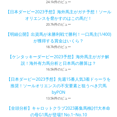
24.1k件のビュー
【日本ダービー2023予想】海外馬主がガチ予想！ソール
オリエンスを脅かすのはこの馬だ！
20.7k件のビュー
【明細公開】出資馬が未勝利戦で勝利！一口馬主(1/400)
が獲得する賞金はいくら？
18.7k件のビュー
【ケンタッキーダービー2023予想】海外馬主がガチ解
説！海外有力馬分析と日本馬の勝算は？
16.5k件のビュー
【日本ダービー2023予想】先週15番人気3着ドゥーラを
推奨！ソールオリエンスの不安要素と狙うべき穴馬
byPON
13.5k件のビュー
【全頭分析】キャロットクラブ2023募集馬検討!!大本命
の母G1馬が登場!! No.1~No.10