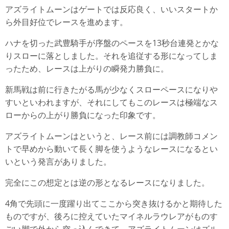
アズライトムーンはゲートでは反応良く、いいスタートか
ら外目好位でレースを進めます。
ハナを切った武豊騎手が序盤のペースを13秒台連発とかな
りスローに落としました。それを追従する形になってしま
ったため、レースは上がりの瞬発力勝負に。
新馬戦は前に行きたがる馬が少なくスローペースになりや
すいといわれますが、それにしてもこのレースは極端なス
ローからの上がり勝負になった印象です。
アズライトムーンはというと、レース前には調教師コメン
トで早めから動いて長く脚を使うようなレースになるとい
いという発言がありました。
完全にこの想定とは逆の形となるレースになりました。
4角で先頭に一度躍り出てここから突き抜けるかと期待した
ものですが、後ろに控えていたマイネルラウレアがものす