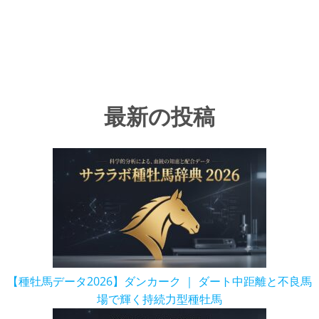
最新の投稿
【種牡馬データ2026】ダンカーク ｜ ダート中距離と不良馬
場で輝く持続力型種牡馬