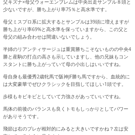
父キズナ×母父ウォーエンブレムは中央出走サンプル８頭と
少ないですが、勝ち上がり率75％と高水準です。
母父ミスプロ系に拡大するとサンプルは39頭に増えますが
勝ち上がり率69%と高水準を保っていますから、この父と
母父の組み合わせは間違いないでしょう。
半姉のリアンティサージュは重賞勝ちこそないものの中央4
勝と産駒の打点の高さも示していますし、他の兄妹もコン
スタントに勝ち上がっていて母の小出しはいいですね。
母自身も最優秀2歳牝馬で阪神JF勝ち馬ですから、血統的に
は大変豪華でぜひクラシックを目指してほしい1頭です。
歩様もキビキビとしていて力強さがあっていいですね。
馬体の前後のバランスも良くトモもしっかりとしてパワー
がありそうです。
飛節は右のブレが相対的にみると大きいですかね？左は安