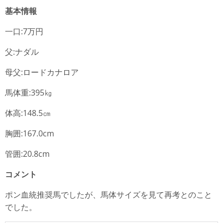
基本情報
一口:7万円
父:ナダル
母父:ロードカナロア
馬体重:395㎏
体高:148.5㎝
胸囲:167.0cm
管囲:20.8cm
コメント
ポン血統推奨馬でしたが、馬体サイズを見て再考とのこと
でした。