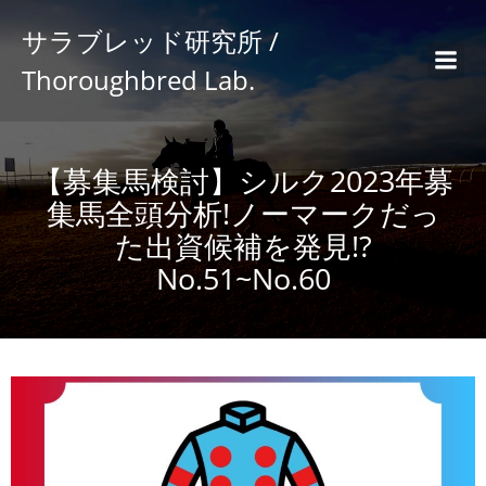
サラブレッド研究所 /
Thoroughbred Lab.
【募集馬検討】シルク2023年募
集馬全頭分析!ノーマークだっ
た出資候補を発見!?
No.51~No.60