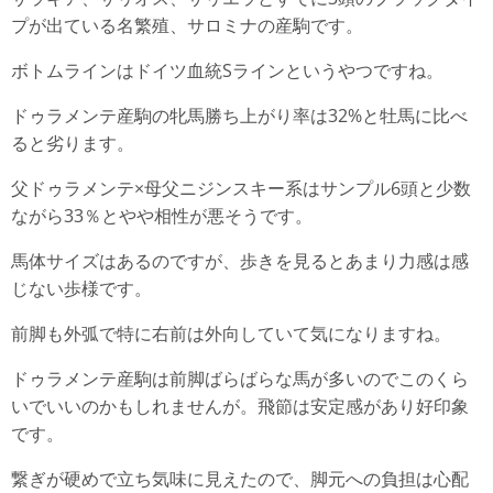
プが出ている名繁殖、サロミナの産駒です。
ボトムラインはドイツ血統Sラインというやつですね。
ドゥラメンテ産駒の牝馬勝ち上がり率は32%と牡馬に比べ
ると劣ります。
父ドゥラメンテ×母父ニジンスキー系はサンプル6頭と少数
ながら33％とやや相性が悪そうです。
馬体サイズはあるのですが、歩きを見るとあまり力感は感
じない歩様です。
前脚も外弧で特に右前は外向していて気になりますね。
ドゥラメンテ産駒は前脚ばらばらな馬が多いのでこのくら
いでいいのかもしれませんが。飛節は安定感があり好印象
です。
繋ぎが硬めで立ち気味に見えたので、脚元への負担は心配